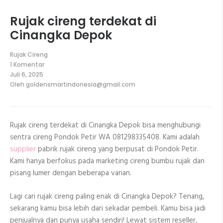
Rujak cireng terdekat di
Cinangka Depok
Rujak Cireng
1 Komentar
pada
Juli 6, 2025
Rujak
Oleh
goldensmartindonesia@gmail.com
cireng
terdekat
di
Cinangka
Depok
Rujak cireng terdekat di Cinangka Depok bisa menghubungi
sentra cireng Pondok Petir WA 081298335408. Kami adalah
supplier
pabrik rujak cireng yang berpusat di Pondok Petir.
Kami hanya berfokus pada marketing cireng bumbu rujak dan
pisang lumer dengan beberapa varian.
Lagi cari rujak cireng paling enak di Cinangka Depok? Tenang,
sekarang kamu bisa lebih dari sekadar pembeli. Kamu bisa jadi
penjualnya dan punya usaha sendiri! Lewat sistem reseller,