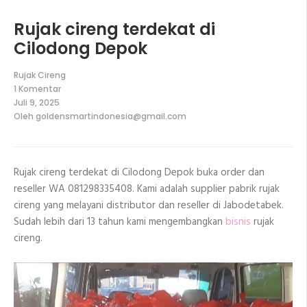
Rujak cireng terdekat di
Cilodong Depok
Rujak Cireng
1 Komentar
pada
Juli 9, 2025
Rujak
Oleh
goldensmartindonesia@gmail.com
cireng
terdekat
di
Cilodong
Depok
Rujak cireng terdekat di Cilodong Depok buka order dan
reseller WA 081298335408. Kami adalah supplier pabrik rujak
cireng yang melayani distributor dan reseller di Jabodetabek.
Sudah lebih dari 13 tahun kami mengembangkan
bisnis
rujak
cireng.