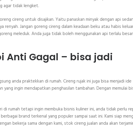
g agar tidak lengket.
reng cireng untuk disajikan. Yaitu panaskan minyak dengan api sedan
 renyah. Jangan goreng cireng dalam keadaan beku atau habis keluar
oreng meleduk. Anda juga tidak boleh menggunakan api terlalu besar
i Anti Gagal – bisa jadi
sung anda praktekkan di rumah. Cireng rujak ini juga bisa menjadi ide
wan yang ingin mendapatkan penghasilan tambahan. Dengan memulai bi
 di rumah tetapi ingin membuka bisnis kuliner ini, anda tidak perlu r
 berbagai brand terkenal yang populer sampai saat ini. Kami siap men
Dengan bekerja sama dengan kami, stok cireng jualan anda akan terjami