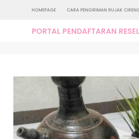
Lompat
HOMEPAGE
CARA PENGIRIMAN RUJAK CIREN
ke
konten
(Tekan
PORTAL PENDAFTARAN RESEL
Enter)