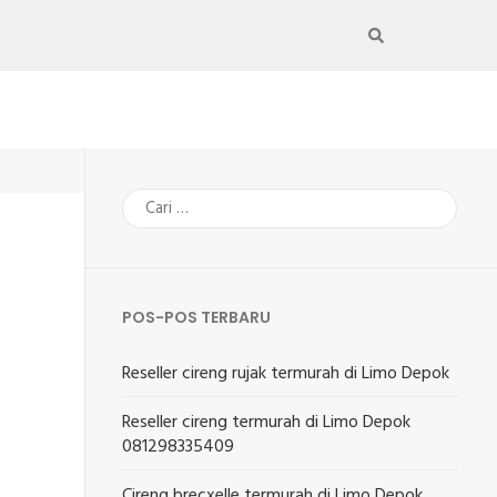
Cari
untuk:
POS-POS TERBARU
Reseller cireng rujak termurah di Limo Depok
Reseller cireng termurah di Limo Depok
081298335409
Cireng brecxelle termurah di Limo Depok