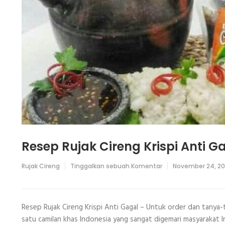
Resep Rujak Cireng Krispi Anti G
pada
Rujak Cireng
Tinggalkan sebuah Komentar
November 24, 2
Resep
Rujak
Cireng
Krispi
Anti
Resep Rujak Cireng Krispi Anti Gagal – Untuk order dan tanya
Gagal
satu camilan khas Indonesia yang sangat digemari masyarakat 