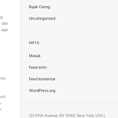
Rujak Cireng
g.
Uncategorized
 dari
 agar
META
Masuk
Feed entri
snis
Feed komentar
WordPress.org
epot
g-
n
123 Fifth Avenue, NY 10160, New York, USA |