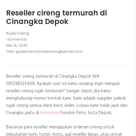
Reseller cireng termurah di
Cinangka Depok
Rujak Cireng
1 Komentar
pada
Mei 18, 2025
Reseller
Oleh
goldensmartindonesia@gmail.com
cireng
termurah
di
Cinangka
Depok
Reseller cireng termurah di Cinangka Depok WA
081298335408. Apakah saat ini kamu sedang ingin menjadi
reseller cireng rujak termurah? Sangat tepat jika kamu
menghubungi nomor kontak kami. Kami adalah supplier pabrik
rujak cireng semua merk best seller. Lokasi kami tidak jauh dari
Cinangka yaitu di
kelurahan
Pondok Petir, kota Depok.
Biasanya para reseller mengajukan orderan cireng untuk
kebutuhan kafe, hotel, resto, jual reseller lepas, atau untuk