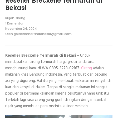
Reseller Brecxelle Termurah di
Bekasi
Rujak Cireng
1 Komentar
pada
November 24, 2024
Reseller
Oleh
goldensmartindonesia@gmail.com
Brecxelle
Termurah
di
Bekasi
Reseller Brecxelle Termurah di Bekasi
– Untuk
mendapatkan cireng termurah harga grosir anda bisa
menghubungi kami di WA 0895-3278-02167.
Cireng
adalah
makanan khas Bandung Indonesia, yang terbuat dari tepung
aci yang digoreng. Hal itu yang membuat makanan ini renyah di
luar dan kenyal di dalam. Tanpa di sangka makanan ini sangat
populer di berbagai kalangan karena teksturnya yang unik itu.
Terlebih lagi rasa cireng yang gurih di sajikan dengan sambal
rujak yang membuat para pecinta kuliner meleleh.