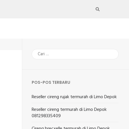
Cari
untuk:
POS-POS TERBARU
Reseller cireng rujak termurah di Limo Depok
Reseller cireng termurah di Limo Depok
081298335409
Cireng brecxelle termurah di Limo Depok