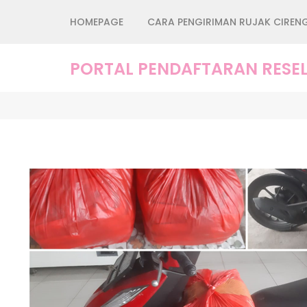
Lompat
HOMEPAGE
CARA PENGIRIMAN RUJAK CIREN
ke
konten
(Tekan
PORTAL PENDAFTARAN RESEL
Enter)