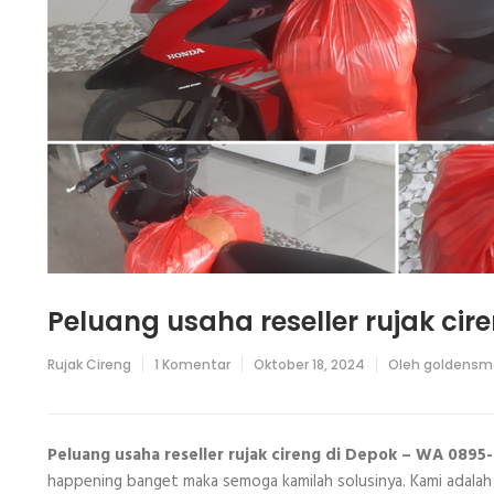
Peluang usaha reseller rujak cir
pada
Rujak Cireng
1 Komentar
Oktober 18, 2024
Oleh
goldensm
Peluang
usaha
reseller
rujak
cireng
Peluang usaha reseller rujak cireng di Depok – WA 0895
di
happening banget maka semoga kamilah solusinya. Kami adalah
Depok