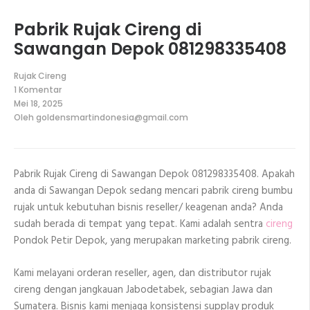
Pabrik Rujak Cireng di
Sawangan Depok 081298335408
Rujak Cireng
1 Komentar
pada
Mei 18, 2025
Pabrik
Oleh
goldensmartindonesia@gmail.com
Rujak
Cireng
di
Sawangan
Depok
Pabrik Rujak Cireng di Sawangan Depok 081298335408. Apakah
081298335408
anda di Sawangan Depok sedang mencari pabrik cireng bumbu
rujak untuk kebutuhan bisnis reseller/ keagenan anda? Anda
sudah berada di tempat yang tepat. Kami adalah sentra
cireng
Pondok Petir Depok, yang merupakan marketing pabrik cireng.
Kami melayani orderan reseller, agen, dan distributor rujak
cireng dengan jangkauan Jabodetabek, sebagian Jawa dan
Sumatera. Bisnis kami menjaga konsistensi supplay produk