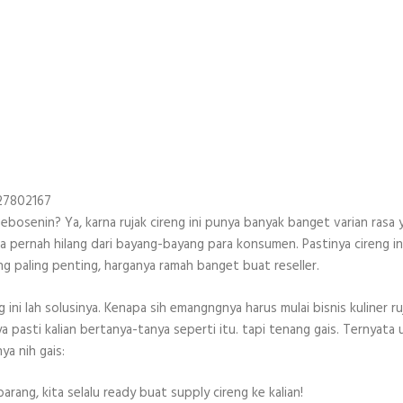
327802167
ngebosenin? Ya, karna rujak cireng ini punya banyak banget varian rasa 
 ga pernah hilang dari bayang-bayang para konsumen. Pastinya cireng in
ng paling penting, harganya ramah banget buat reseller.
g ini lah solusinya. Kenapa sih emangngnya harus mulai bisnis kuliner ru
 pasti kalian bertanya-tanya seperti itu. tapi tenang gais. Ternyata
ya nih gais:
rang, kita selalu ready buat supply cireng ke kalian!