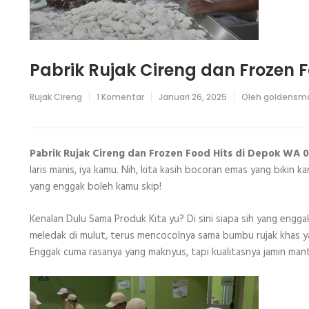
Pabrik Rujak Cireng dan Frozen 
pada
Rujak Cireng
1 Komentar
Januari 26, 2025
Oleh
goldensma
Pabrik
Rujak
Cireng
dan
Frozen
Pabrik Rujak Cireng dan Frozen Food Hits di Depok WA
Food
laris manis, iya kamu. Nih, kita kasih bocoran emas yang bikin 
Hits
di
yang enggak boleh kamu skip!
Depok
WA
0895327802167
Kenalan Dulu Sama Produk Kita yu? Di sini siapa sih yang engga
meledak di mulut, terus mencocolnya sama bumbu rujak khas y
Enggak cuma rasanya yang maknyus, tapi kualitasnya jamin mant