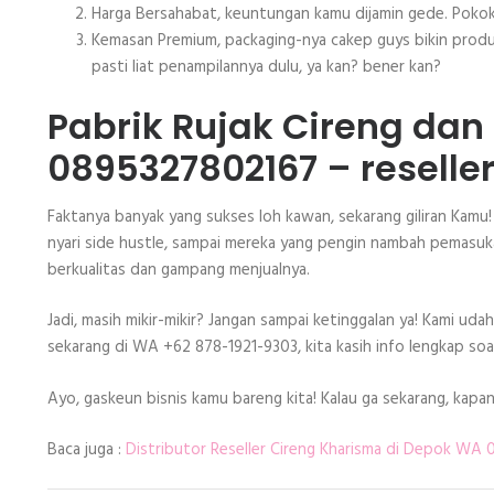
Harga Bersahabat, keuntungan kamu dijamin gede. Pokok
Kemasan Premium, packaging-nya cakep guys bikin prod
pasti liat penampilannya dulu, ya kan? bener kan?
Pabrik Rujak Cireng dan
0895327802167 – reselle
Faktanya banyak yang sukses loh kawan, sekarang giliran Kamu! 
nyari side hustle, sampai mereka yang pengin nambah pemasuk
berkualitas dan gampang menjualnya.
Jadi, masih mikir-mikir? Jangan sampai ketinggalan ya! Kami uda
sekarang di WA +62 878-1921-9303, kita kasih info lengkap soal
Ayo, gaskeun bisnis kamu bareng kita! Kalau ga sekarang, kapa
Baca juga :
Distributor Reseller Cireng Kharisma di Depok WA