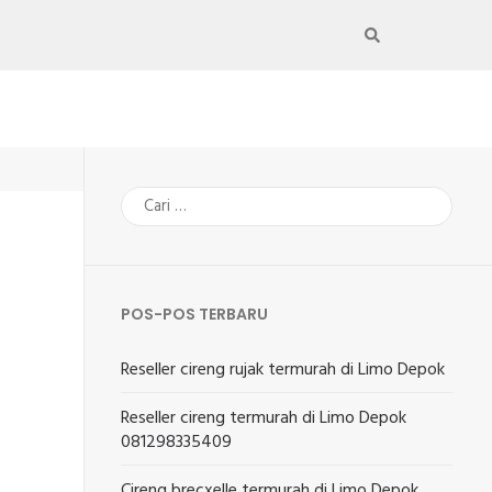
Cari
untuk:
POS-POS TERBARU
Reseller cireng rujak termurah di Limo Depok
Reseller cireng termurah di Limo Depok
081298335409
Cireng brecxelle termurah di Limo Depok