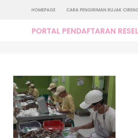
Lompat
HOMEPAGE
CARA PENGIRIMAN RUJAK CIREN
ke
konten
(Tekan
PORTAL PENDAFTARAN RESEL
Enter)