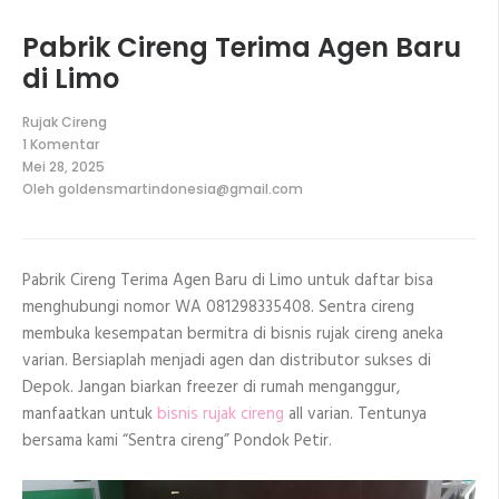
Pabrik Cireng Terima Agen Baru
di Limo
Rujak Cireng
1 Komentar
pada
Mei 28, 2025
Pabrik
Oleh
goldensmartindonesia@gmail.com
Cireng
Terima
Agen
Baru
di
Pabrik Cireng Terima Agen Baru di Limo untuk daftar bisa
Limo
menghubungi nomor WA 081298335408. Sentra cireng
membuka kesempatan bermitra di bisnis rujak cireng aneka
varian. Bersiaplah menjadi agen dan distributor sukses di
Depok. Jangan biarkan freezer di rumah menganggur,
manfaatkan untuk
bisnis rujak cireng
all varian. Tentunya
bersama kami “Sentra cireng” Pondok Petir.