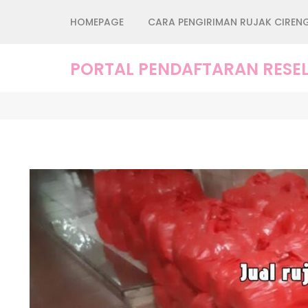
Lompat
HOMEPAGE
CARA PENGIRIMAN RUJAK CIREN
ke
konten
(Tekan
PORTAL PENDAFTARAN RESEL
Enter)