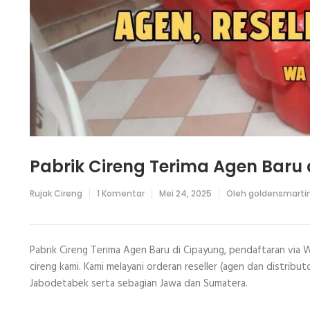
Pabrik Cireng Terima Agen Baru
pada
Rujak Cireng
1 Komentar
Mei 24, 2025
Oleh
goldensmarti
Pabrik
Cireng
Terima
Agen
Baru
Pabrik Cireng Terima Agen Baru di Cipayung, pendaftaran via
di
cireng kami. Kami melayani orderan reseller (agen dan distributor
Cipayung
Jabodetabek serta sebagian Jawa dan Sumatera.