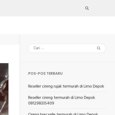
Cari
untuk:
POS-POS TERBARU
Reseller cireng rujak termurah di Limo Depok
Reseller cireng termurah di Limo Depok
081298335409
Cireng brecxelle termurah di Limo Depok