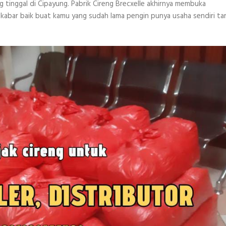
g tinggal di Cipayung. Pabrik Cireng Brecxelle akhirnya membuka
 kabar baik buat kamu yang sudah lama pengin punya usaha sendiri ta