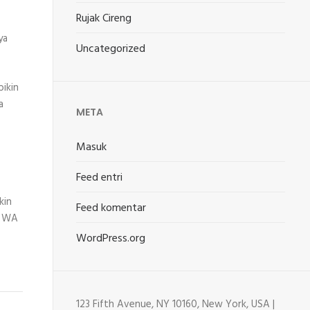
Rujak Cireng
ya
Uncategorized
bikin
a
META
Masuk
Feed entri
kin
Feed komentar
g WA
WordPress.org
123 Fifth Avenue, NY 10160, New York, USA |