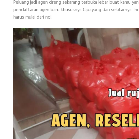
Peluang jadi agen cireng sekarang terbuka lebar buat kamu yan
pendaftaran agen baru khususnya Cipayung dan sekitarnya. Ini
harus mulai dari nol.