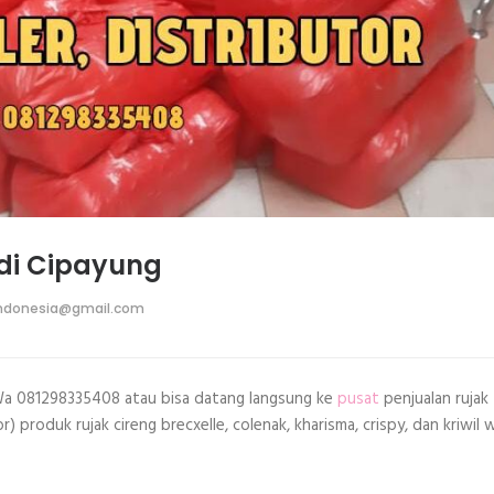
 di Cipayung
ndonesia@gmail.com
 Wa 081298335408 atau bisa datang langsung ke
pusat
penjualan rujak
) produk rujak cireng brecxelle, colenak, kharisma, crispy, dan kriwil w