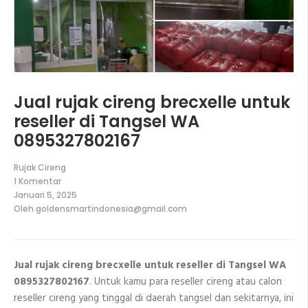
Jual rujak cireng brecxelle untuk
reseller di Tangsel WA
0895327802167
Rujak Cireng
1 Komentar
pada
Januari 5, 2025
Jual
Oleh
goldensmartindonesia@gmail.com
rujak
cireng
brecxelle
untuk
reseller
Jual rujak cireng brecxelle untuk reseller di Tangsel WA
di
Tangsel
0895327802167
. Untuk kamu para reseller cireng atau calon
WA
0895327802167
reseller cireng yang tinggal di daerah tangsel dan sekitarnya, ini