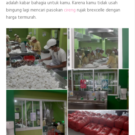
adalah kabar bahagia untuk kamu. Karena kamu tidak usah
bingung lagi mencari pasokan
cireng
rujak brexcelle dengan
harga termurah.