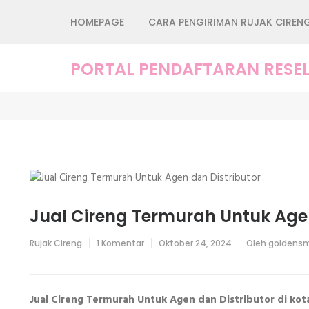
Lompat
HOMEPAGE
CARA PENGIRIMAN RUJAK CIREN
ke
konten
(Tekan
PORTAL PENDAFTARAN RESEL
Enter)
Jual Cireng Termurah Untuk Agen
pada
Rujak Cireng
1 Komentar
Oktober 24, 2024
Oleh
goldensm
Jual
Cireng
Termurah
Untuk
Agen
Jual Cireng Termurah Untuk Agen dan Distributor di k
dan