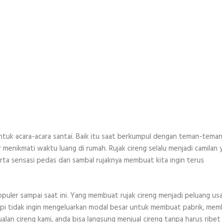
t untuk acara-acara santai. Baik itu saat berkumpul dengan teman-teman
menikmati waktu luang di rumah. Rujak cireng selalu menjadi camilan 
ta sensasi pedas dari sambal rujaknya membuat kita ingin terus
opuler sampai saat ini. Yang membuat rujak cireng menjadi peluang us
api tidak ingin mengeluarkan modal besar untuk membuat pabrik, me
lan cireng kami, anda bisa langsung menjual cireng tanpa harus ribet