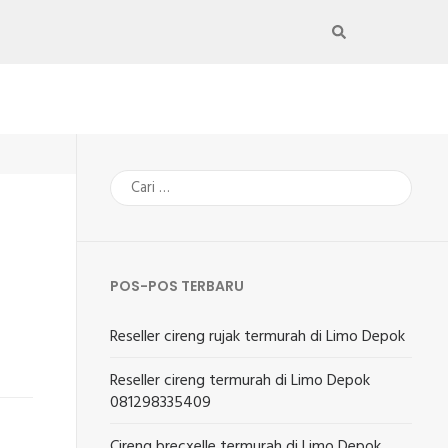
Cari
untuk:
POS-POS TERBARU
Reseller cireng rujak termurah di Limo Depok
Reseller cireng termurah di Limo Depok
081298335409
Cireng brecxelle termurah di Limo Depok