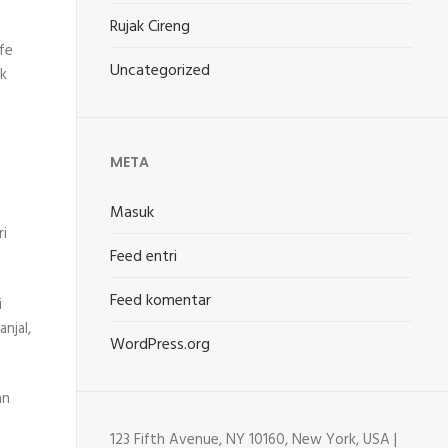
Rujak Cireng
fe
Uncategorized
uk
META
Masuk
ri
Feed entri
Feed komentar
i
njal,
WordPress.org
an
123 Fifth Avenue, NY 10160, New York, USA |