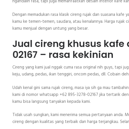
ngandalin rasa, tapi juga memanfaatkan desain interior kafe 
Dengan memadukan rasa klasik cireng rujak dan suasana kafe y
kamu ke temen-temen, saudara, atau kenalannya. Harga rujak ci
kamu menjual dengan untung yang besar.
Jual cireng khusus kafe
02167 – rasa kekinian
Cireng yang kami jual nggak cuma rasa original nih guys, tapi ju
keju, udang, pedas, ikan tenggiri, oncom pedas, dll. Cobain deh
Udah kenal gini sama rujak cireng, masa iya sih ga mau tambah
kami di nomor whatsapp +62 895-3278-02167 jika tertarik deng
kamu bisa langsung tanyakan kepada kami.
Tidak usah sungkan, kami menerima semua pertanyaan anda. Mul
cireng dengan kualitas yang terbaik dan harga terjangkau. Sel