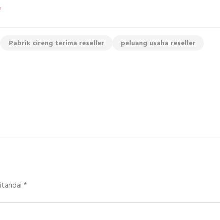
7
Pabrik cireng terima reseller
peluang usaha reseller
ditandai
*