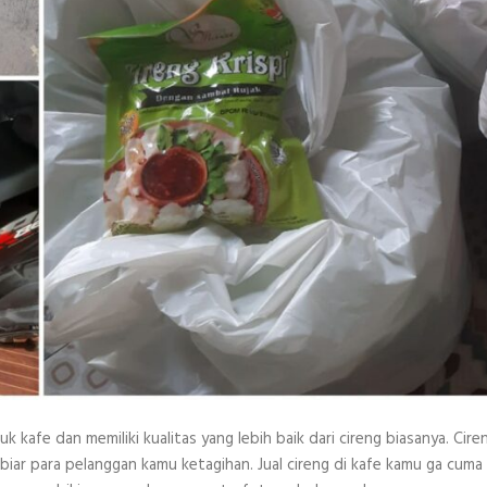
k kafe dan memiliki kualitas yang lebih baik dari cireng biasanya. Ciren
biar para pelanggan kamu ketagihan. Jual cireng di kafe kamu ga cuma