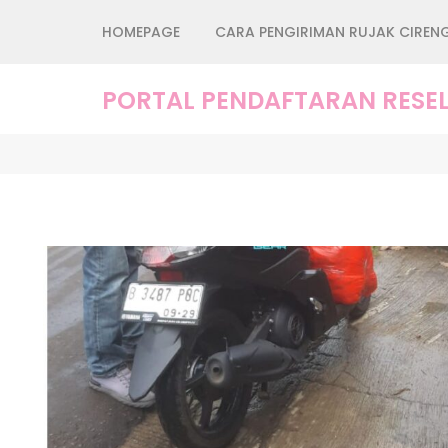
Lompat
HOMEPAGE
CARA PENGIRIMAN RUJAK CIREN
ke
konten
(Tekan
PORTAL PENDAFTARAN RESEL
Enter)