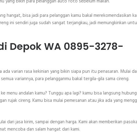
kamu yang bikin para pelanggan auto foto sebelum makan.
ang hangat, bisa jadi para pelanggan kamu bakal merekomendasikan ka
reng ini sendiri juga sudah sangat terjangkau, jadi memungkinkan unt
 di Depok WA 0895-3278-
ga ada varian rasa kekinian yang bikin siapa pun itu penasaran. Mulai da
 semua variannya, para pelangganmu bakal tergila-gila sama cireng.
in ke menu andalan kamu? Tunggu apa lagi? kamu bisa langsung hubung
an rujak cireng. Kamu bisa mulai pemesanan atau jika ada yang mengga
ai dari jasa kirim, sampai dengan harga. Kami akan memberikan pasok
amat mencoba dan salam hangat dari kami.