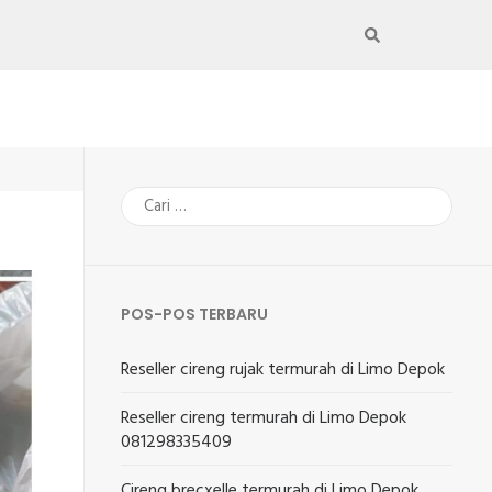
Cari
untuk:
POS-POS TERBARU
Reseller cireng rujak termurah di Limo Depok
Reseller cireng termurah di Limo Depok
081298335409
Cireng brecxelle termurah di Limo Depok