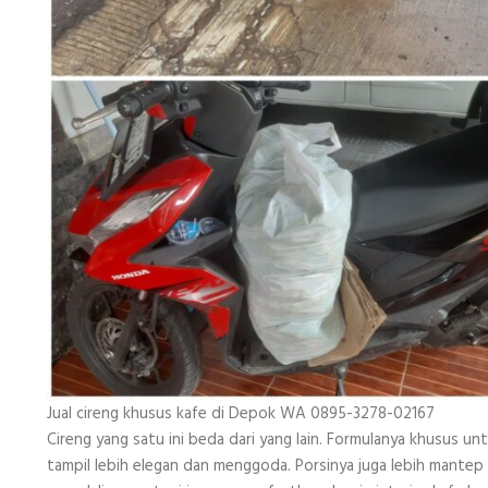
Jual cireng khusus kafe di Depok WA 0895-3278-02167
Cireng yang satu ini beda dari yang lain. Formulanya khusus untu
tampil lebih elegan dan menggoda. Porsinya juga lebih mantep 