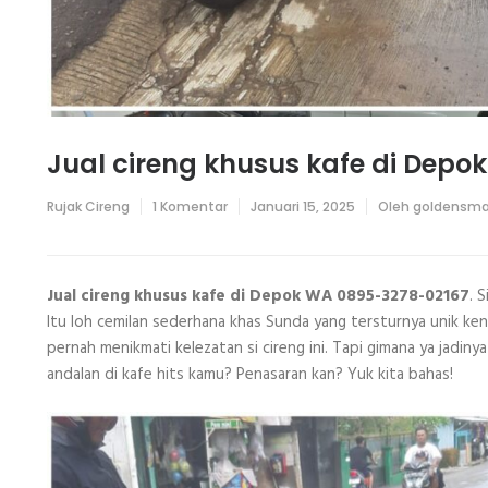
Jual cireng khusus kafe di Dep
pada
Rujak Cireng
1 Komentar
Januari 15, 2025
Oleh
goldensma
Jual
cireng
khusus
kafe
di
Jual cireng khusus kafe di Depok WA 0895-3278-02167
. 
Depok
Itu loh cemilan sederhana khas Sunda yang tersturnya unik ken
WA
0895-
pernah menikmati kelezatan si cireng ini. Tapi gimana ya jadinya
3278-
02167
andalan di kafe hits kamu? Penasaran kan? Yuk kita bahas!