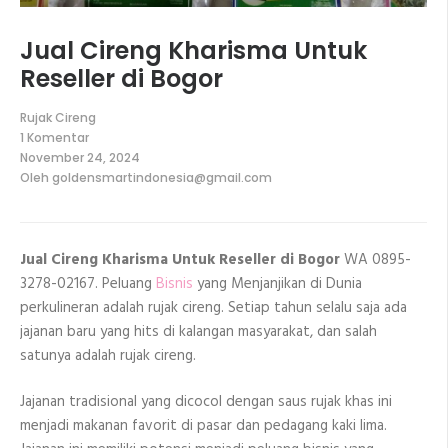
Jual Cireng Kharisma Untuk
Reseller di Bogor
Rujak Cireng
1 Komentar
pada
November 24, 2024
Jual
Oleh
goldensmartindonesia@gmail.com
Cireng
Kharisma
Untuk
Reseller
di
Jual Cireng Kharisma Untuk Reseller di Bogor
WA 0895-
Bogor
3278-02167. Peluang
Bisnis
yang Menjanjikan di Dunia
perkulineran adalah rujak cireng. Setiap tahun selalu saja ada
jajanan baru yang hits di kalangan masyarakat, dan salah
satunya adalah rujak cireng.
Jajanan tradisional yang dicocol dengan saus rujak khas ini
menjadi makanan favorit di pasar dan pedagang kaki lima.