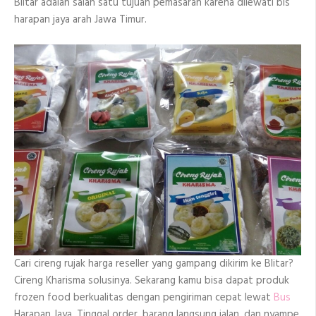
Blitar adalah salah satu tujuan pemasaran karena dilewati bis
harapan jaya arah Jawa Timur.
Cari cireng rujak harga reseller yang gampang dikirim ke Blitar?
Cireng Kharisma solusinya. Sekarang kamu bisa dapat produk
frozen food berkualitas dengan pengiriman cepat lewat
Bus
Harapan Jaya. Tinggal order, barang langsung jalan, dan nyampe