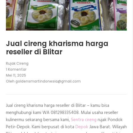
Jual cireng kharisma harga
reseller di Blitar
Rujak Cireng
1 Komentar
pada
Mei 11, 2025
Jual
Oleh
goldensmartindonesia@gmail.com
cireng
kharisma
harga
reseller
di
Jual cireng kharisma harga reseller di Blitar – kamu bisa
Blitar
menghubungi kami WA 081298335408. Mulai usaha reseller
kulinermu sekarang bersama kami,
Sentra cireng
rujak Pondok
Petir-Depok. Kami berpusat di kota
Depok
Jawa Barat. Wilayah