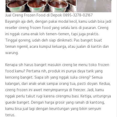
Jual Cireng Frozen Food di Depok 0895-3278-02167
Bayangin aja deh, dengan pakai modal kecil, kamu udah bisa jadi
reseller cireng frozen food yang selalu laris di pasaran. Cireng
ini nggak cuma enak loh temen-temen, tapi juga praktis.
Tinggal goreng, udah deh siap dinikmati. Pas banget buat
teman ngemil, acara kumpul keluarga, atau jualan di kantin dan
warung.
Kenapa sih harus banget masukin cireng ke menu toko frozen
food kamu? Pertama nih, produk ini punya daya tarik yang
kenceng banget. Siapa sih yang nggak suka cireng? Semua
kalangan, dari anak-anak sampai orang tua, pasti doyan. Kedua,
cireng frozen ini awet menyimpannya di freezer. Jadi, kamu
nggak perlu takut rugi karena cirengmu basi. Ketiga, untungnya
guede banget. Dengan harga grosir yang ramah di kantong,
kamu bisa jual lagi dengan keuntungan yang bikin senyum
terus.