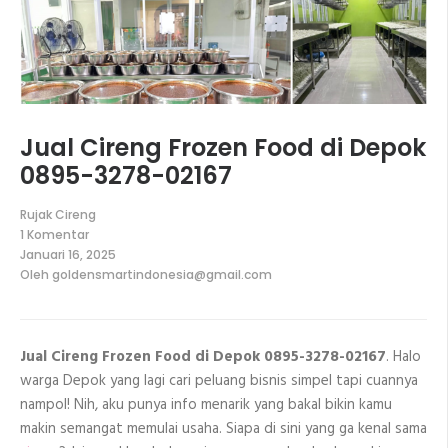
Jual Cireng Frozen Food di Depok
0895-3278-02167
Rujak Cireng
1 Komentar
pada
Januari 16, 2025
Jual
Oleh
goldensmartindonesia@gmail.com
Cireng
Frozen
Food
di
Depok
Jual Cireng Frozen Food di Depok 0895-3278-02167
. Halo
0895-
3278-
warga Depok yang lagi cari peluang bisnis simpel tapi cuannya
02167
nampol! Nih, aku punya info menarik yang bakal bikin kamu
makin semangat memulai usaha. Siapa di sini yang ga kenal sama