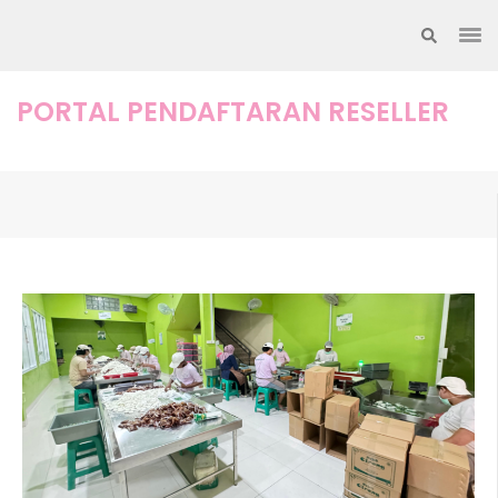
Lompat
ke
konten
(Tekan
PORTAL PENDAFTARAN RESELLER
Enter)