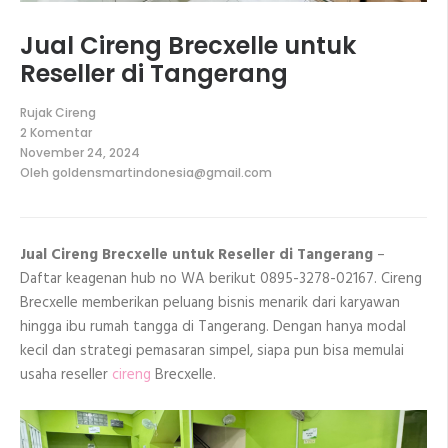
Jual Cireng Brecxelle untuk
Reseller di Tangerang
Rujak Cireng
2 Komentar
pada
November 24, 2024
Jual
Oleh
goldensmartindonesia@gmail.com
Cireng
Brecxelle
untuk
Reseller
di
Jual Cireng Brecxelle untuk Reseller di Tangerang
–
Tangerang
Daftar keagenan hub no WA berikut 0895-3278-02167. Cireng
Brecxelle memberikan peluang bisnis menarik dari karyawan
hingga ibu rumah tangga di Tangerang. Dengan hanya modal
kecil dan strategi pemasaran simpel, siapa pun bisa memulai
usaha reseller
cireng
Brecxelle.