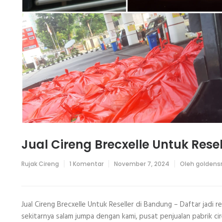
Jual Cireng Brecxelle Untuk Rese
pada
Rujak Cireng
1 Komentar
November 7, 2024
Oleh
goldens
Jual
Cireng
Brecxelle
Untuk
Reseller
Jual Cireng Brecxelle Untuk Reseller di Bandung – Daftar jadi
di
sekitarnya salam jumpa dengan kami, pusat penjualan pabrik cir
Bandung