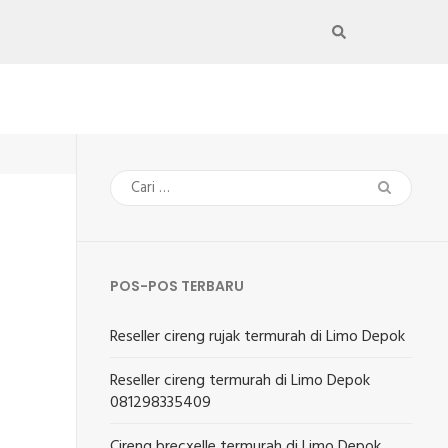
Cari
untuk:
POS-POS TERBARU
Reseller cireng rujak termurah di Limo Depok
Reseller cireng termurah di Limo Depok
081298335409
Cireng brecxelle termurah di Limo Depok