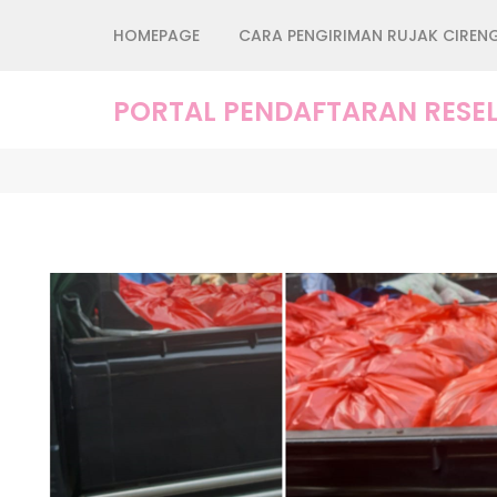
Lompat
HOMEPAGE
CARA PENGIRIMAN RUJAK CIREN
ke
konten
(Tekan
PORTAL PENDAFTARAN RESEL
Enter)