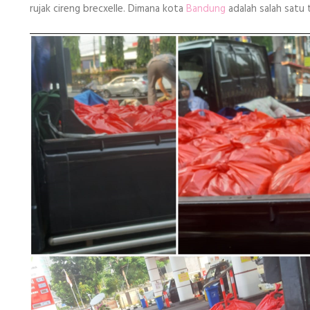
rujak cireng brecxelle. Dimana kota
Bandung
adalah salah satu