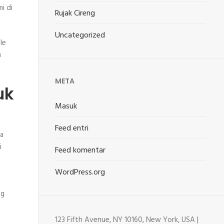
i di
Rujak Cireng
Uncategorized
le
n
META
uk
Masuk
Feed entri
la
i
Feed komentar
WordPress.org
ng
123 Fifth Avenue, NY 10160, New York, USA |