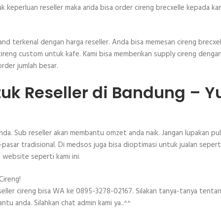
k keperluan reseller maka anda bisa order cireng brecxelle kepada kam
and terkenal dengan harga reseller. Anda bisa memesan cireng brecxel
an cireng custom untuk kafe. Kami bisa memberikan supply cireng denga
order jumlah besar.
tuk Reseller di Bandung – Y
anda. Sub reseller akan membantu omzet anda naik. Jangan lupakan pu
pasar tradisional. Di medsos juga bisa dioptimasi untuk jualan sepert
website seperti kami ini.
eseller cireng bisa WA ke 0895-3278-02167. Silakan tanya-tanya tenta
tu anda. Silahkan chat admin kami ya..^^