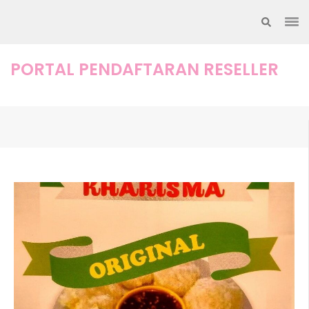
Lompat
ke
konten
(Tekan
PORTAL PENDAFTARAN RESELLER
Enter)