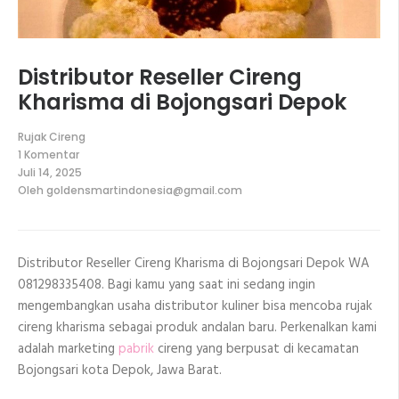
Distributor Reseller Cireng
Kharisma di Bojongsari Depok
Rujak Cireng
1 Komentar
pada
Juli 14, 2025
Distributor
Oleh
goldensmartindonesia@gmail.com
Reseller
Cireng
Kharisma
di
Bojongsari
Distributor Reseller Cireng Kharisma di Bojongsari Depok WA
Depok
081298335408. Bagi kamu yang saat ini sedang ingin
mengembangkan usaha distributor kuliner bisa mencoba rujak
cireng kharisma sebagai produk andalan baru. Perkenalkan kami
adalah marketing
pabrik
cireng yang berpusat di kecamatan
Bojongsari kota Depok, Jawa Barat.