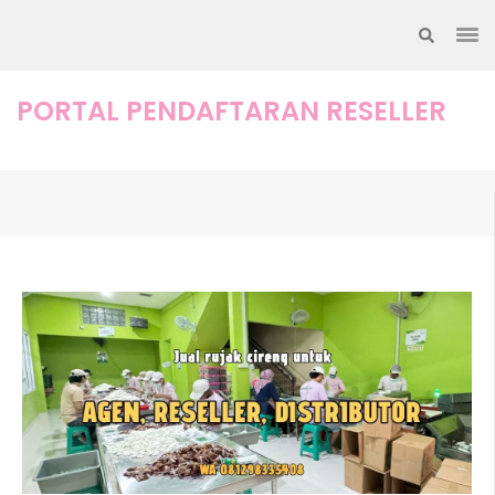
Lompat
ke
konten
(Tekan
PORTAL PENDAFTARAN RESELLER
Enter)