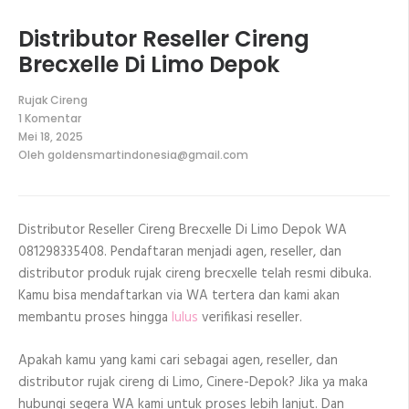
Distributor Reseller Cireng
Brecxelle Di Limo Depok
Rujak Cireng
1 Komentar
pada
Mei 18, 2025
Distributor
Oleh
goldensmartindonesia@gmail.com
Reseller
Cireng
Brecxelle
Di
Limo
Distributor Reseller Cireng Brecxelle Di Limo Depok WA
Depok
081298335408. Pendaftaran menjadi agen, reseller, dan
distributor produk rujak cireng brecxelle telah resmi dibuka.
Kamu bisa mendaftarkan via WA tertera dan kami akan
membantu proses hingga
lulus
verifikasi reseller.
Apakah kamu yang kami cari sebagai agen, reseller, dan
distributor rujak cireng di Limo, Cinere-Depok? Jika ya maka
hubungi segera WA kami untuk proses lebih lanjut. Dan