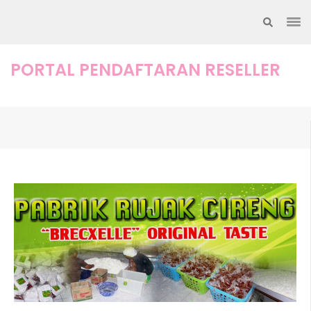
Lompat
ke
konten
(Tekan
PORTAL PENDAFTARAN RESELLER
Enter)