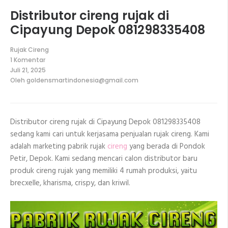
Distributor cireng rujak di
Cipayung Depok 081298335408
Rujak Cireng
1 Komentar
pada
Juli 21, 2025
Distributor
Oleh
goldensmartindonesia@gmail.com
cireng
rujak
di
Cipayung
Depok
Distributor cireng rujak di Cipayung Depok 081298335408
081298335408
sedang kami cari untuk kerjasama penjualan rujak cireng. Kami
adalah marketing pabrik rujak
cireng
yang berada di Pondok
Petir, Depok. Kami sedang mencari calon distributor baru
produk cireng rujak yang memiliki 4 rumah produksi, yaitu
brecxelle, kharisma, crispy, dan kriwil.