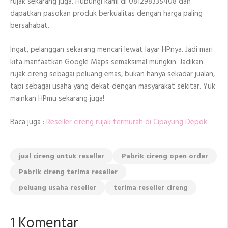
rujak sekarang juga. Hubungi kami di 081298335408 dan
dapatkan pasokan produk berkualitas dengan harga paling
bersahabat.
Ingat, pelanggan sekarang mencari lewat layar HPnya. Jadi mari
kita manfaatkan Google Maps semaksimal mungkin. Jadikan
rujak cireng sebagai peluang emas, bukan hanya sekadar jualan,
tapi sebagai usaha yang dekat dengan masyarakat sekitar. Yuk
mainkan HPmu sekarang juga!
Baca juga :
Reseller cireng rujak termurah di Cipayung Depok
jual cireng untuk reseller
Pabrik cireng open order
Pabrik cireng terima reseller
peluang usaha reseller
terima reseller cireng
1 Komentar