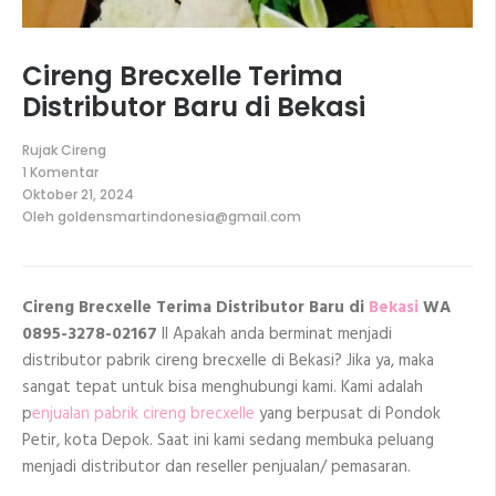
Cireng Brecxelle Terima
Distributor Baru di Bekasi
Rujak Cireng
1 Komentar
pada
Oktober 21, 2024
Cireng
Oleh
goldensmartindonesia@gmail.com
Brecxelle
Terima
Distributor
Baru
di
Cireng Brecxelle Terima Distributor Baru di
Bekasi
WA
Bekasi
0895-3278-02167
II Apakah anda berminat menjadi
distributor pabrik cireng brecxelle di Bekasi? Jika ya, maka
sangat tepat untuk bisa menghubungi kami. Kami adalah
p
enjualan pabrik cireng brecxelle
yang berpusat di Pondok
Petir, kota Depok. Saat ini kami sedang membuka peluang
menjadi distributor dan reseller penjualan/ pemasaran.