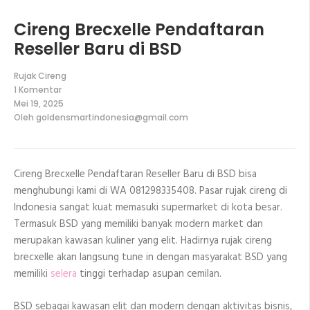
Cireng Brecxelle Pendaftaran
Reseller Baru di BSD
Rujak Cireng
1 Komentar
pada
Mei 19, 2025
Cireng
Oleh
goldensmartindonesia@gmail.com
Brecxelle
Pendaftaran
Reseller
Baru
di
Cireng Brecxelle Pendaftaran Reseller Baru di BSD bisa
BSD
menghubungi kami di WA 081298335408. Pasar rujak cireng di
Indonesia sangat kuat memasuki supermarket di kota besar.
Termasuk BSD yang memiliki banyak modern market dan
merupakan kawasan kuliner yang elit. Hadirnya rujak cireng
brecxelle akan langsung tune in dengan masyarakat BSD yang
memiliki
selera
tinggi terhadap asupan cemilan.
BSD sebagai kawasan elit dan modern dengan aktivitas bisnis,