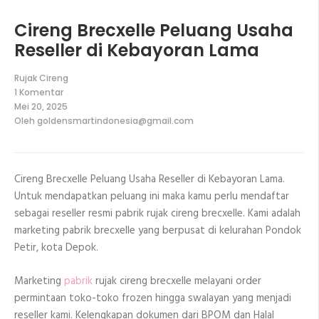
Cireng Brecxelle Peluang Usaha
Reseller di Kebayoran Lama
Rujak Cireng
1 Komentar
pada
Mei 20, 2025
Cireng
Oleh
goldensmartindonesia@gmail.com
Brecxelle
Peluang
Usaha
Reseller
di
Cireng Brecxelle Peluang Usaha Reseller di Kebayoran Lama.
Kebayoran
Lama
Untuk mendapatkan peluang ini maka kamu perlu mendaftar
sebagai reseller resmi pabrik rujak cireng brecxelle. Kami adalah
marketing pabrik brecxelle yang berpusat di kelurahan Pondok
Petir, kota Depok.
Marketing
pabrik
rujak cireng brecxelle melayani order
permintaan toko-toko frozen hingga swalayan yang menjadi
reseller kami. Kelengkapan dokumen dari BPOM dan Halal