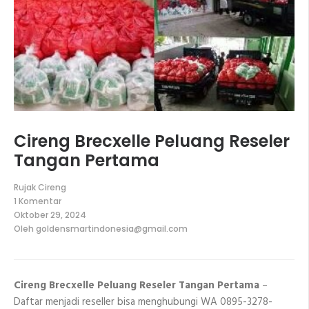
Cireng Brecxelle Peluang Reseler
Tangan Pertama
Rujak Cireng
1 Komentar
pada
Oktober 29, 2024
Cireng
Oleh
goldensmartindonesia@gmail.com
Brecxelle
Peluang
Reseler
Tangan
Pertama
Cireng Brecxelle Peluang Reseler Tangan Pertama
–
Daftar menjadi reseller bisa menghubungi WA 0895-3278-