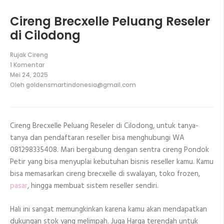
Cireng Brecxelle Peluang Reseler
di Cilodong
Rujak Cireng
1 Komentar
pada
Mei 24, 2025
Cireng
Oleh
goldensmartindonesia@gmail.com
Brecxelle
Peluang
Reseler
di
Cilodong
Cireng Brecxelle Peluang Reseler di Cilodong, untuk tanya-
tanya dan pendaftaran reseller bisa menghubungi WA
081298335408. Mari bergabung dengan sentra cireng Pondok
Petir yang bisa menyuplai kebutuhan bisnis reseller kamu. Kamu
bisa memasarkan cireng brecxelle di swalayan, toko frozen,
pasar
, hingga membuat sistem reseller sendiri.
Hali ini sangat memungkinkan karena kamu akan mendapatkan
dukungan stok yang melimpah. Juga Harga terendah untuk