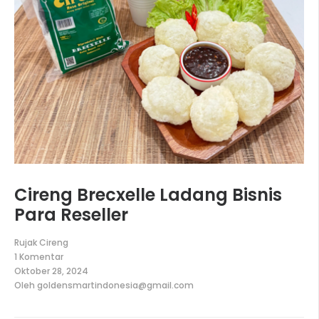
Cireng Brecxelle Ladang Bisnis
Para Reseller
Rujak Cireng
1 Komentar
pada
Oktober 28, 2024
Cireng
Oleh
goldensmartindonesia@gmail.com
Brecxelle
Ladang
Bisnis