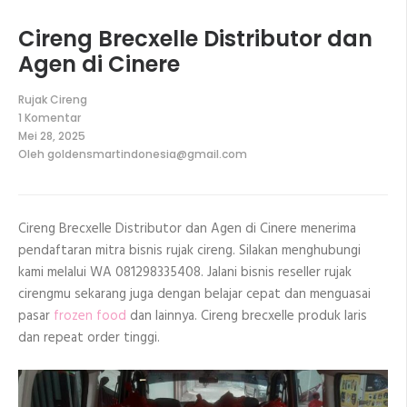
Cireng Brecxelle Distributor dan
Agen di Cinere
Rujak Cireng
1 Komentar
pada
Mei 28, 2025
Cireng
Oleh
goldensmartindonesia@gmail.com
Brecxelle
Distributor
dan
Agen
di
Cireng Brecxelle Distributor dan Agen di Cinere menerima
Cinere
pendaftaran mitra bisnis rujak cireng. Silakan menghubungi
kami melalui WA 081298335408. Jalani bisnis reseller rujak
cirengmu sekarang juga dengan belajar cepat dan menguasai
pasar
frozen food
dan lainnya. Cireng brecxelle produk laris
dan repeat order tinggi.