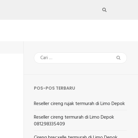
Cari
untuk:
POS-POS TERBARU
Reseller cireng rujak termurah di Limo Depok
Reseller cireng termurah di Limo Depok
081298335409
Cireng brecxelle termurah di Limo Depok