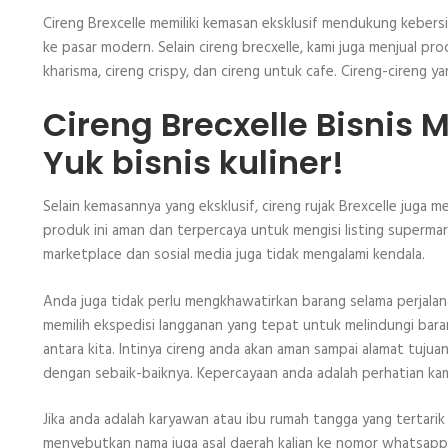
Cireng Brexcelle memiliki kemasan eksklusif mendukung keber
ke pasar modern. Selain cireng brecxelle, kami juga menjual pr
kharisma, cireng crispy, dan cireng untuk cafe. Cireng-cireng 
Cireng Brecxelle Bisnis
Yuk bisnis kuliner!
Selain kemasannya yang eksklusif, cireng rujak Brexcelle juga 
produk ini aman dan terpercaya untuk mengisi listing superma
marketplace dan sosial media juga tidak mengalami kendala.
Anda juga tidak perlu mengkhawatirkan barang selama perjala
memilih ekspedisi langganan yang tepat untuk melindungi bar
antara kita. Intinya cireng anda akan aman sampai alamat tujuan
dengan sebaik-baiknya. Kepercayaan anda adalah perhatian kam
Jika anda adalah karyawan atau ibu rumah tangga yang tertarik 
menyebutkan nama juga asal daerah kalian ke nomor whatsapp 