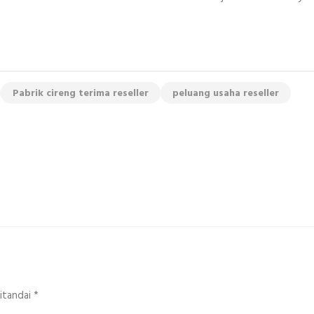
Pabrik cireng terima reseller
peluang usaha reseller
ditandai
*