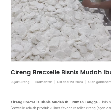
Cireng Brecxelle Bisnis Mudah 
pada
Rujak Cireng
1 Komentar
Oktober 29, 2024
Oleh
goldensm
Cireng
Brecxelle
Bisnis
Mudah
Ibu
Cireng Brecxelle Bisnis Mudah Ibu Rumah Tangga
– Join b
Rumah
Brexcelle adalah produk kuliner favorit reseller cireng (agen d
Tangga