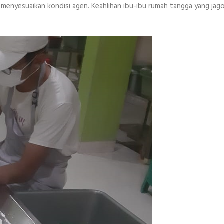
enyesuaikan kondisi agen. Keahlihan ibu-ibu rumah tangga yang jag