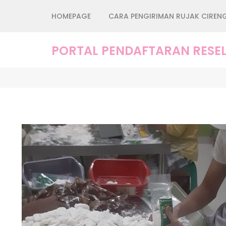
Lompat
HOMEPAGE
CARA PENGIRIMAN RUJAK CIREN
ke
konten
(Tekan
PORTAL PENDAFTARAN RESEL
Enter)