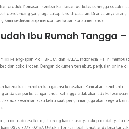
sihan produk. Kemasan memberikan kesan berkelas sehingga cocok ma
oduk pendamping yang juga cukup laris di pasaran. Di antaranya cireng
yang kami sediakan siap mencuri perhatian konsumen anda.
 Mudah Ibu Rumah Tangga –
memiliki kelengkapan PIRT, BPOM, dan HALAL Indonesia. Hal ini membua
rket dan toko frozen. Dengan dokumen tersebut, penjualan online di
nan karena kami memberikan garansi kerusakan. Kami akan membantu
ang anda sampai ke tangan anda. Sehingga tidak akan ada kekecewaan 
. Jika ada kesalahan atau keliru saat pengiriman juga akan segera kami 
i.
ingin menjadi reseller rujak cireng kami. Caranya cukup mudah yaitu d
kami 0895-3278-02167. Untuk informasi lebih lanjut anda bisa tanyak