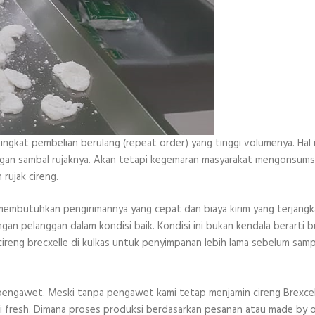
ngkat pembelian berulang (repeat order) yang tinggi volumenya. Hal i
engan sambal rujaknya. Akan tetapi kegemaran masyarakat mengonsums
rujak cireng.
membutuhkan pengirimannya yang cepat dan biaya kirim yang terjangk
n pelanggan dalam kondisi baik. Kondisi ini bukan kendala berarti b
cireng brecxelle di kulkas untuk penyimpanan lebih lama sebelum samp
 pengawet. Meski tanpa pengawet kami tetap menjamin cireng Brexcel
si fresh. Dimana proses produksi berdasarkan pesanan atau made by 