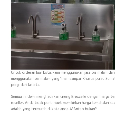
Untuk orderan luar kota, kami menggunakan jasa bis malam dan 
menggunakan bis malam yang 1 hari sampai. Khusus pulau Suma
pergi dari Jakarta.
Semua ini demi menghadirkan cireng Brexcelle dengan harga te
reseller. Anda tidak perlu ribet memikirkan harga kemahalan saa
adalah yang termurah di kota anda. MAntap bukan?