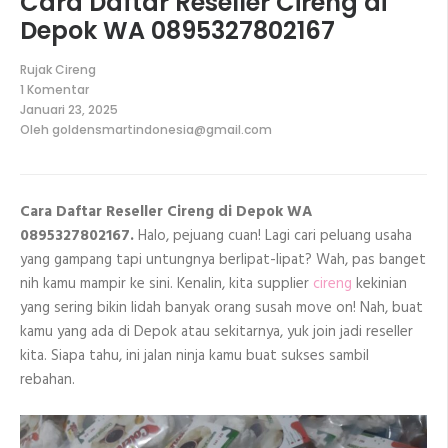
Cara Daftar Reseller Cireng di
Depok WA 0895327802167
Rujak Cireng
1 Komentar
pada
Januari 23, 2025
Cara
Oleh
goldensmartindonesia@gmail.com
Daftar
Reseller
Cireng
di
Depok
Cara Daftar Reseller Cireng di Depok WA
WA
0895327802167
0895327802167.
Halo, pejuang cuan! Lagi cari peluang usaha
yang gampang tapi untungnya berlipat-lipat? Wah, pas banget
nih kamu mampir ke sini. Kenalin, kita supplier
cireng
kekinian
yang sering bikin lidah banyak orang susah move on! Nah, buat
kamu yang ada di Depok atau sekitarnya, yuk join jadi reseller
kita. Siapa tahu, ini jalan ninja kamu buat sukses sambil
rebahan.