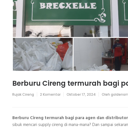
Berburu Cireng termurah bagi pa
pada
Rujak Cireng
2 Komentar
Oktober 17, 2024
Oleh
goldensm
Berburu
Cireng
termurah
bagi
para
Berburu Cireng termurah bagi para agen dan distributo
agen
sibuk mencari supply cireng di mana-mana? Dan sampai sekara
dan