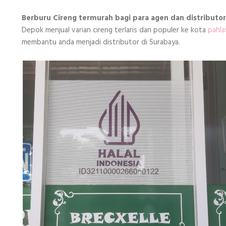
distributor
di
Surabaya
Berburu Cireng termurah bagi para agen dan distributor
Depok menjual varian cireng terlaris dan populer ke kota
pahl
membantu anda menjadi distributor di Surabaya.