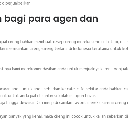
diperjualbelikan.
h bagi para agen dan
jual cireng bahkan membuat resep cireng mereka sendiri. Tetapi, di a
n memisahkan cireng-cireng terlaris di Indonesia terutama untuk ko
pastinya kami merekomendasikan anda untuk menjualnya karena penjual
 incaran anda untuk anda sebarkan ke cafe-cafe sekitar anda bahkan ca
 cocok untuk anda jual di kantin sekolah maupun bazar.
emaja hingga dewasa. Dan menjadi camilan favorit mereka karena cireng i
mayan banyak yang kenal, maka cireng ini cocok untuk kalian sebarkan di 