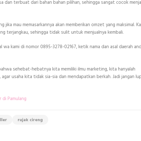
biasa dan terbuat dari bahan bahan pilihan, sehingga sangat cocok menj
yang jika mau memasarkannya akan memberikan omzet yang maksimal. K
g terjangkau, sehingga tidak sulit untuk menjualnya kembali.
gal wa kami di nomor 0895-3278-02167, ketik nama dan asal daerah an
 bahwa sehebat-hebatnya kita memiliki ilmu marketing, kita hanyalah
agar usaha kita tidak sia-sia dan mendapatkan berkah. Jadi jangan lu
r di Pamulang
ller
rujak cireng