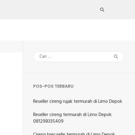
Cari
untuk:
POS-POS TERBARU
Reseller cireng rujak termurah di Limo Depok
Reseller cireng termurah di Limo Depok
081298335409
Cireng brecxelle termurah di Limo Depok