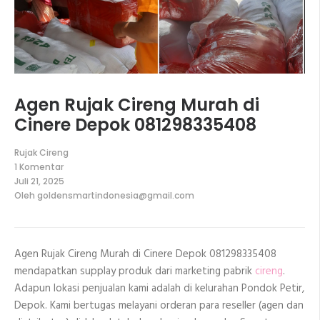
Agen Rujak Cireng Murah di
Cinere Depok 081298335408
Rujak Cireng
1 Komentar
pada
Juli 21, 2025
Agen
Oleh
goldensmartindonesia@gmail.com
Rujak
Cireng
Murah
di
Cinere
Agen Rujak Cireng Murah di Cinere Depok 081298335408
Depok
081298335408
mendapatkan supplay produk dari marketing pabrik
cireng
.
Adapun lokasi penjualan kami adalah di kelurahan Pondok Petir,
Depok. Kami bertugas melayani orderan para reseller (agen dan