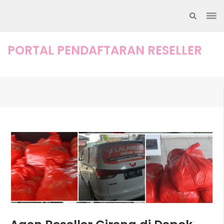
Lompat
ke
konten
(Tekan
PORTAL PENDAFTARAN RESELLER
Enter)