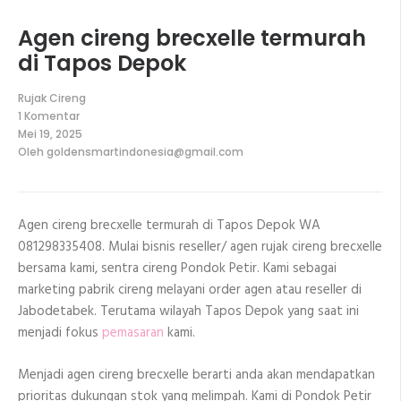
Agen cireng brecxelle termurah
di Tapos Depok
Rujak Cireng
1 Komentar
pada
Mei 19, 2025
Agen
Oleh
goldensmartindonesia@gmail.com
cireng
brecxelle
termurah
di
Tapos
Agen cireng brecxelle termurah di Tapos Depok WA
Depok
081298335408. Mulai bisnis reseller/ agen rujak cireng brecxelle
bersama kami, sentra cireng Pondok Petir. Kami sebagai
marketing pabrik cireng melayani order agen atau reseller di
Jabodetabek. Terutama wilayah Tapos Depok yang saat ini
menjadi fokus
pemasaran
kami.
Menjadi agen cireng brecxelle berarti anda akan mendapatkan
prioritas dukungan stok yang melimpah. Kami di Pondok Petir