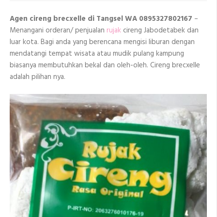
Tangsel
WA
Agen cireng brecxelle di Tangsel WA 0895327802167
–
0895327802167
Menangani orderan/ penjualan
rujak
cireng Jabodetabek dan
luar kota. Bagi anda yang berencana mengisi liburan dengan
mendatangi tempat wisata atau mudik pulang kampung
biasanya membutuhkan bekal dan oleh-oleh. Cireng brecxelle
adalah pilihan nya.