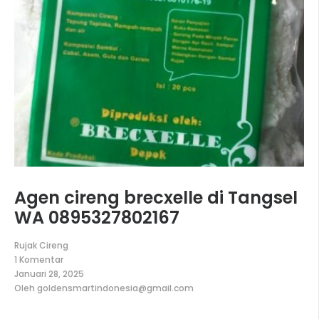
Agen cireng brecxelle di Tangsel
WA 0895327802167
Rujak Cireng
1 Komentar
pada
Januari 28, 2025
Agen
Oleh
goldensmartindonesia@gmail.com
cireng
brecxelle
di