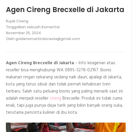
Agen Cireng Brecxelle di Jakarta
Rujak Cireng
Tinggalkan sebuah Komentar
pada
November 25, 2024
Agen
Oleh
goldensmartindonesia@gmail.com
Cireng
Brecxelle
di
Jakarta
Agen Cireng Brecxelle di Jakarta
– Info keagenan atau
reseller bisa menghubungi WA 0895-3278-02167. Bisnis
makanan ringan sekarang sedang naik daun, apalagi di Jakarta,
kota yang terus sibuk dan tidak pernah kehabisan tren
terbaru. Salah satu peluang bisnis yang paling menarik saat ini
adalah menjadi reseller
cireng
Brecxelle. Produk ini tidak cuma
enak, tapi juga punya daya tarik yang bikin banyak orang suka,
terutama pencinta kuliner di ibu kota.