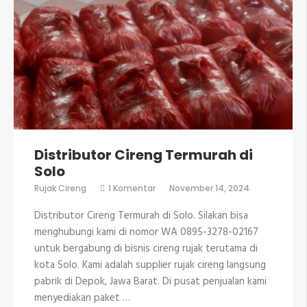
Distributor Cireng Termurah di
Solo
pada
Rujak Cireng
1 Komentar
November 14, 2024
Distributor
Cireng
Distributor Cireng Termurah di Solo. Silakan bisa
Termurah
di
menghubungi kami di nomor WA 0895-3278-02167
Solo
untuk bergabung di bisnis cireng rujak terutama di
kota Solo. Kami adalah supplier rujak cireng langsung
pabrik di Depok, Jawa Barat. Di pusat penjualan kami
menyediakan paket …