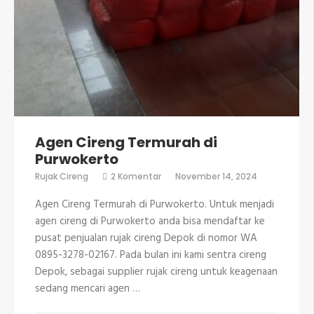
Agen Cireng Termurah di
Purwokerto
pada
Rujak Cireng
2 Komentar
November 14, 2024
Agen
Cireng
Agen Cireng Termurah di Purwokerto. Untuk menjadi
Termurah
di
agen cireng di Purwokerto anda bisa mendaftar ke
Purwokerto
pusat penjualan rujak cireng Depok di nomor WA
0895-3278-02167. Pada bulan ini kami sentra cireng
Depok, sebagai supplier rujak cireng untuk keagenaan
sedang mencari agen …