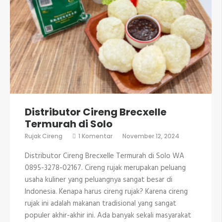
Distributor Cireng Brecxelle
Termurah di Solo
pada
Rujak Cireng
1 Komentar
November 12, 2024
Distributor
Cireng
Distributor Cireng Brecxelle Termurah di Solo WA
Brecxelle
Termurah
0895-3278-02167. Cireng rujak merupakan peluang
di
usaha kuliner yang peluangnya sangat besar di
Solo
Indonesia. Kenapa harus cireng rujak? Karena cireng
rujak ini adalah makanan tradisional yang sangat
populer akhir-akhir ini. Ada banyak sekali masyarakat