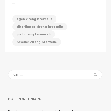
…
agen cireng brexcelle
distributor cireng brecxelle
jual cireng termurah
reseller cireng brecxelle
Cari
untuk:
POS-POS TERBARU