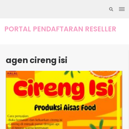
Lompat
ke
konten
(Tekan
PORTAL PENDAFTARAN RESELLER
Enter)
agen cireng isi