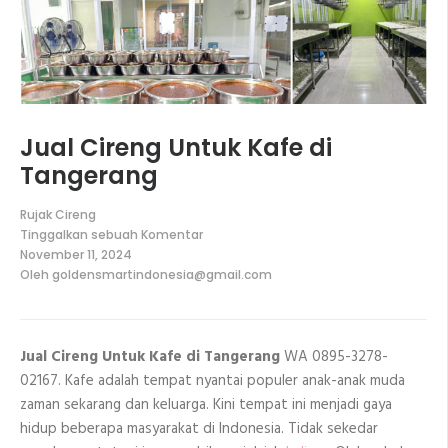
Jual Cireng Untuk Kafe di
Tangerang
Rujak Cireng
Tinggalkan sebuah Komentar
pada
November 11, 2024
Jual
Oleh
goldensmartindonesia@gmail.com
Cireng
Untuk
Kafe
di
Tangerang
Jual Cireng Untuk Kafe di Tangerang
WA 0895-3278-
02167. Kafe adalah tempat nyantai populer anak-anak muda
zaman sekarang dan keluarga. Kini tempat ini menjadi gaya
hidup beberapa masyarakat di Indonesia. Tidak sekedar