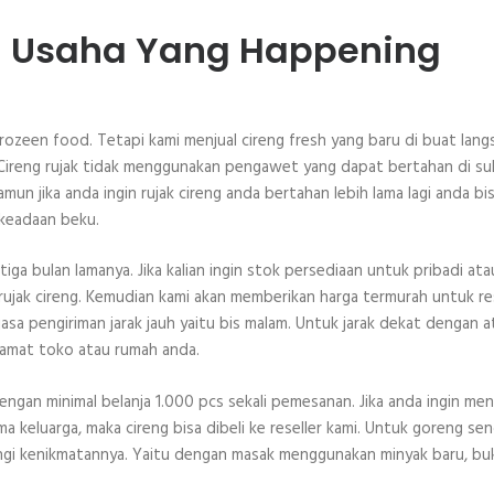
ng Usaha Yang Happening
frozeen food. Tetapi kami menjual cireng fresh yang baru di buat lan
n. Cireng rujak tidak menggunakan pengawet yang dapat bertahan di s
un jika anda ingin rujak cireng anda bertahan lebih lama lagi anda bi
 keadaan beku.
a bulan lamanya. Jika kalian ingin stok persediaan untuk pribadi ata
 rujak cireng. Kemudian kami akan memberikan harga termurah untuk re
jasa pengiriman jarak jauh yaitu bis malam. Untuk jarak dekat dengan a
lamat toko atau rumah anda.
ngan minimal belanja 1.000 pcs sekali pemesanan. Jika anda ingin me
 keluarga, maka cireng bisa dibeli ke reseller kami. Untuk goreng send
angi kenikmatannya. Yaitu dengan masak menggunakan minyak baru, bu