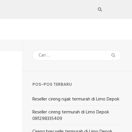
Cari
untuk:
POS-POS TERBARU
Reseller cireng rujak termurah di Limo Depok
Reseller cireng termurah di Limo Depok
081298335409
Cireng brecxelle termurah di Limo Depok