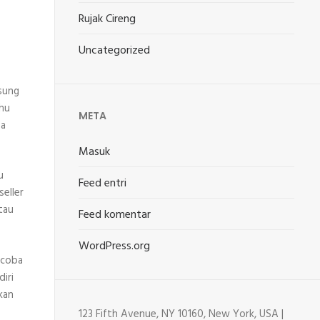
Rujak Cireng
Uncategorized
gsung
uhu
META
sa
Masuk
u
Feed entri
seller
tau
Feed komentar
WordPress.org
ncoba
iri
kan
123 Fifth Avenue, NY 10160, New York, USA |