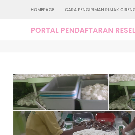
Lompat
HOMEPAGE
CARA PENGIRIMAN RUJAK CIREN
ke
konten
(Tekan
PORTAL PENDAFTARAN RESEL
Enter)