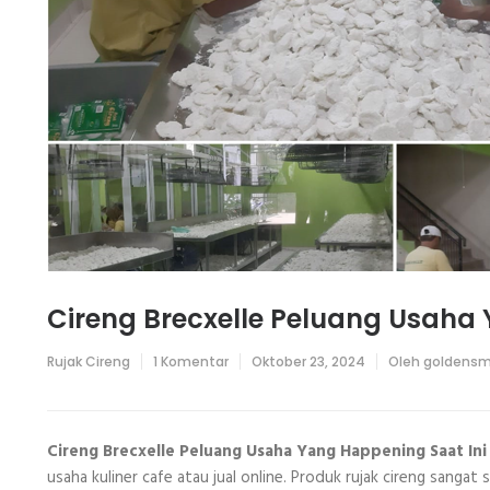
Cireng Brecxelle Peluang Usaha 
pada
Rujak Cireng
1 Komentar
Oktober 23, 2024
Oleh
goldensm
Cireng
Brecxelle
Peluang
Usaha
Yang
Cireng Brecxelle Peluang Usaha Yang Happening Saat Ini
Happening
usaha kuliner cafe atau jual online. Produk rujak cireng sang
Saat