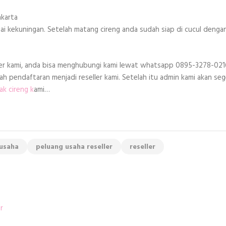
i kekuningan. Setelah matang cireng anda sudah siap di cucul denga
eseller kami, anda bisa menghubungi kami lewat whatsapp 0895-3278-021
h pendaftaran menjadi reseller kami. Setelah itu admin kami akan seg
ak cireng k
ami…
usaha
peluang usaha reseller
reseller
r